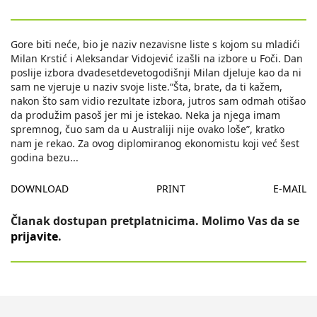
Gore biti neće, bio je naziv nezavisne liste s kojom su mladići
Milan Krstić i Aleksandar Vidojević izašli na izbore u Foči. Dan
poslije izbora dvadesetdevetogodišnji Milan djeluje kao da ni
sam ne vjeruje u naziv svoje liste.“Šta, brate, da ti kažem,
nakon što sam vidio rezultate izbora, jutros sam odmah otišao
da produžim pasoš jer mi je istekao. Neka ja njega imam
spremnog, čuo sam da u Australiji nije ovako loše”, kratko
nam je rekao. Za ovog diplomiranog ekonomistu koji već šest
godina bezu
...
DOWNLOAD
PRINT
E-MAIL
Članak dostupan pretplatnicima. Molimo Vas da se
prijavite
.