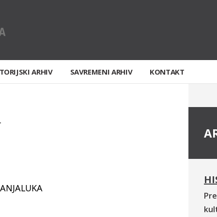
TORIJSKI ARHIV
SAVREMENI ARHIV
KONTAKT
T
A
HI
BANJALUKA
Pre
kul