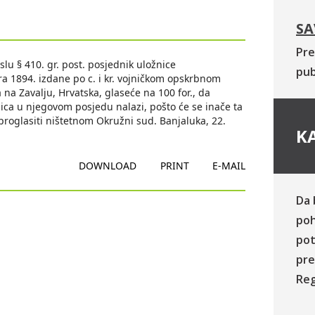
SA
Pre
lu § 410. gr. post. posjednik uložnice
pub
a 1894. izdane po c. i kr. vojničkom opskrbnom
 na Zavalju, Hrvatska, glaseće na 100 for., da
a u njegovom posjedu nalazi, pošto će se inače ta
proglasiti ništetnom Okružni sud. Banjaluka, 22.
KA
DOWNLOAD
PRINT
E-MAIL
Da 
poh
pot
pre
Reg