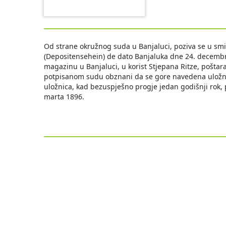
Od strane okružnog suda u Banjaluci, poziva se u smis
(Depositensehein) de dato Banjaluka dne 24. decembr
magazinu u Banjaluci, u korist Stjepana Ritze, poštara
potpisanom sudu obznani da se gore navedena uložnic
uložnica, kad bezuspješno progje jedan godišnji rok, 
marta 1896.