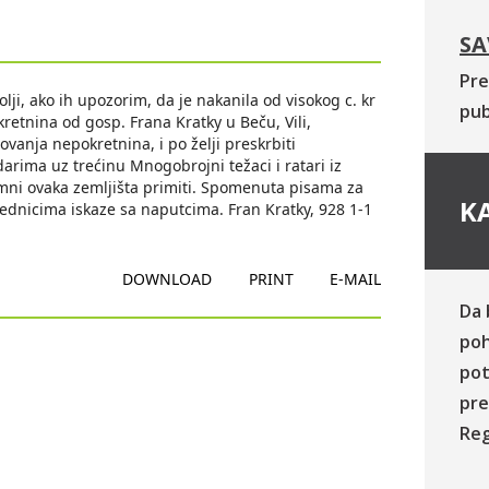
SA
Pre
i, ako ih upozorim, da je nakanila od visokog c. kr
pub
etnina od gosp. Frana Kratky u Beču, Vili,
anja nepokretnina, i po želji preskrbiti
rima uz trećinu Mnogobrojni težaci i ratari iz
emni ovaka zemljišta primiti. Spomenuta pisama za
KA
ednicima iskaze sa naputcima. Fran Kratky, 928 1-1
DOWNLOAD
PRINT
E-MAIL
Da 
poh
pot
pre
Reg