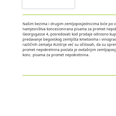
Našim bezima i drugim zemljoposjednicima biće po volj
namjesništva koncesionirana pisama za promet nepokr
Georgsgasse 4, posredovati kod prodaje odnosno kupov
predavanje begovskog zemljišta kmetovima i vinograda
različnih zemalja AUstrije već su očitovah, da su spr
promet nepokretnina poslala je ovdašnjim zemljoposj
konc. pisama za promet nepokretnina.