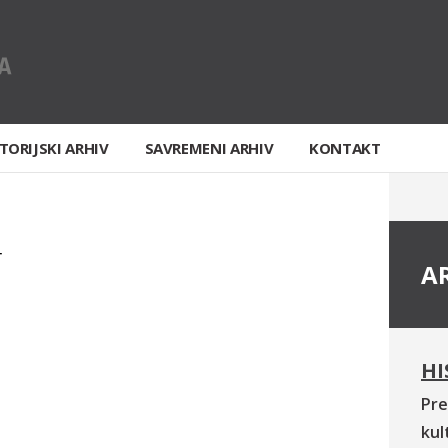
TORIJSKI ARHIV
SAVREMENI ARHIV
KONTAKT
T
A
HI
Pre
kul