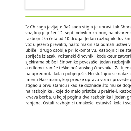
Iz Chicaga javljaju: Baš sada stigla je upravi Lak-Shor
voz, koji je jučer 12. sept. odovlen krenuo, na otvore
razbojnička četa od 10 druga. Jedan razbojnik doviknu 
voz u jezero prevaliti, našto makinista odmah ustavi 
ubiše i drugo osoblje pri lokomotivu. Razbojnici se 
spriječe izlazak. Poštanski činovnik i kodukteur zatv
sjekirama obiše i činovnike povezaše. Jedan razbojni
a odlomci raniše teško poštanskog činovnika. Za tijem
na upregnuta kola i pobjegoše. No slučajno se nalaz
imenu Hassmann, koji preuze upravu voza i provede ga
stigao u prvu stanicu i kad se doznađe što mu se dogo
na razbojnike , koje do malo pristiže u prairie-i. Razb
krvava borba, u kojoj poginu dva razbojnika i jedan gr
ranjena. Ostali razbojnici umakoše, ostavivši kola i sv