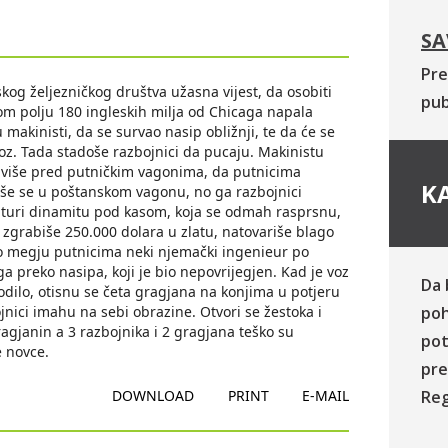
SA
Pre
skog željezničkog društva užasna vijest, da osobiti
pub
nom polju 180 ingleskih milja od Chicaga napala
makinisti, da se survao nasip obližnji, te da će se
voz. Tada stadoše razbojnici da pucaju. Makinistu
staviše pred putničkim vagonima, da putnicima
KA
oriše se u poštanskom vagonu, no ga razbojnici
k turi dinamitu pod kasom, koja se odmah rasprsnu,
 zgrabiše 250.000 dolara u zlatu, natovariše blago
io megju putnicima neki njemački ingenieur po
 preko nasipa, koji je bio nepovrijegjen. Kad je voz
Da 
dilo, otisnu se četa gragjana na konjima u potjeru
ojnici imahu na sebi obrazine. Otvori se žestoka i
poh
agjanin a 3 razbojnika i 2 gragjana teško su
pot
e novce.
pre
DOWNLOAD
PRINT
E-MAIL
Reg