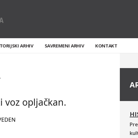
TORIJSKI ARHIV
SAVREMENI ARHIV
KONTAKT
T
A
i voz opljačkan.
HI
VEDEN
Pre
kul