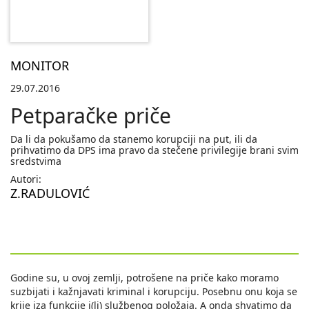
MONITOR
29.07.2016
Petparačke priče
Da li da pokušamo da stanemo korupciji na put, ili da
prihvatimo da DPS ima pravo da stečene privilegije brani svim
sredstvima
Autori:
Z.RADULOVIĆ
Godine su, u ovoj zemlji, potrošene na priče kako moramo
suzbijati i kažnjavati kriminal i korupciju. Posebnu onu koja se
krije iza funkcije i(li) službenog položaja. A onda shvatimo da