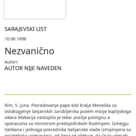
SARAJEVSKI LIST
10.06.1896
Nezvanično
Autori:
AUTOR NIJE NAVEDEN
Rim, 5. juna. Posredovanje pape kod kralja Menelika za
oslobogjenje talijanskih zarobljenika putem misije koptijskoga
vikara Makarija nastupilo je tekar poslije postignu a
sporazuma sa ministrom-predsjednikom Rudinijem. Izmegju
Vatikana i jednoga posrednika italijanske vlade izmijenjena su
prijateljska uvjeravanja, od čega se očekuje, da će to utjecati