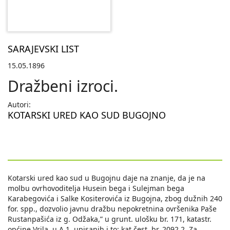
SARAJEVSKI LIST
15.05.1896
Dražbeni izroci.
Autori:
KOTARSKI URED KAO SUD BUGOJNO
Kotarski ured kao sud u Bugojnu daje na znanje, da je na
molbu ovrhovoditelja Husein bega i Sulejman bega
Karabegovića i Salke Kositerovića iz Bugojna, zbog dužnih 240
for. spp., dozvolio javnu dražbu nepokretnina ovršenika Paše
Rustanpašića iz g. Odžaka,” u grunt. ulošku br. 171, katastr.
općine Vrila, u A 1. upisanih i to: kat čest. br. 2092 2. Za