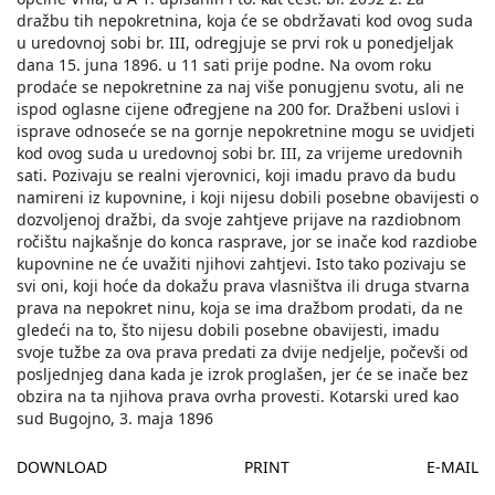
dražbu tih nepokretnina, koja će se obdržavati kod ovog suda
u uredovnoj sobi br. III, odregjuje se prvi rok u ponedjeljak
dana 15. juna 1896. u 11 sati prije podne. Na ovom roku
prodaće se nepokretnine za naj više ponugjenu svotu, ali ne
ispod oglasne cijene ođregjene na 200 for. Dražbeni uslovi i
isprave odnoseće se na gornje nepokretnine mogu se uvidjeti
kod ovog suda u uredovnoj sobi br. III, za vrijeme uredovnih
sati. Pozivaju se realni vjerovnici, koji imadu pravo da budu
namireni iz kupovnine, i koji nijesu dobili posebne obavijesti o
dozvoljenoj dražbi, da svoje zahtjeve prijave na razdiobnom
ročištu najkašnje do konca rasprave, jor se inače kod razdiobe
kupovnine ne će uvažiti njihovi zahtjevi. Isto tako pozivaju se
svi oni, koji hoće da dokažu prava vlasništva ili druga stvarna
prava na nepokret ninu, koja se ima dražbom prodati, da ne
gledeći na to, što nijesu dobili posebne obavijesti, imadu
svoje tužbe za ova prava predati za dvije nedjelje, počevši od
posljednjeg dana kada je izrok proglašen, jer će se inače bez
obzira na ta njihova prava ovrha provesti. Kotarski ured kao
sud Bugojno, 3. maja 1896
DOWNLOAD
PRINT
E-MAIL