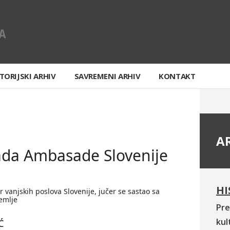
TORIJSKI ARHIV
SAVREMENI ARHIV
KONTAKT
A
ada Ambasade Slovenije
HI
r vanjskih poslova Slovenije, jučer se sastao sa
emlje
Pre
kul
Ć