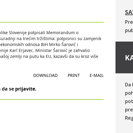
SA
Pre
pub
ublike Slovenije potpisali Memorandum o
suradnji na trećim tržištima: potpisnici su zamjenik
 ekonomskih odnosa BiH Mirko Šarović i
nije Karl Erjavec. Ministar Šarović je zahvalio
KA
ašoj zemlji na putu ka EU, kazavši da su kroz više
DOWNLOAD
PRINT
E-MAIL
Da 
 da se
prijavite
.
poh
pot
pre
Reg