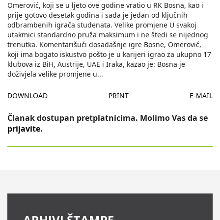
Omerović, koji se u ljeto ove godine vratio u RK Bosna, kao i
prije gotovo desetak godina i sada je jedan od ključnih
odbrambenih igrača studenata. Velike promjene U svakoj
utakmici standardno pruža maksimum i ne štedi se nijednog
trenutka. Komentarišući dosadašnje igre Bosne, Omerović,
koji ima bogato iskustvo pošto je u karijeri igrao za ukupno 17
klubova iz BiH, Austrije, UAE i Iraka, kazao je: Bosna je
doživjela velike promjene u
...
DOWNLOAD
PRINT
E-MAIL
Članak dostupan pretplatnicima. Molimo Vas da se
prijavite
.
ARHIVI ŠTAMPE