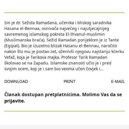
Sin je dr. Sežida Ramadana, učenika i bliskog saradnika
Hasana el-Bennaa, osnivača najvećeg i najutjecajnijeg
savremenog islamskog pokreta El-Ihvanul-muslimin
(Muslimanska braća). Sežid Ramadan porijeklom je iz Tante
(Egipat). Bio je izuzetno blizak Hasanu el-Bennau, naročito
nakon što mu je postao zet, oženivši njegovu najstariju kćerku
Vefaž, koja je Tarikova majka. Profesor Tarik Ramadan
školovao se na Zapadu. Islamske znanosti učio je i pred
svojim ocem, koji je i sam bio veoma učen čovjek i
...
DOWNLOAD
PRINT
E-MAIL
Članak dostupan pretplatnicima. Molimo Vas da se
prijavite
.