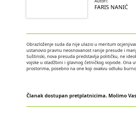
Autori:
FARIS NANIĆ
Obrazloženje suda da nije ulazio u meritum ocjenjiva
ustanovio pravnu neosnovanost ranije presude i manjk
Suštinski, nova presuda predstavlja političku, ne ide
vojske u otadžbini i glavnog četničkog vojvode. Ona ut
prostorima, posebno na one koji ovakvu odluku burno p
Članak dostupan pretplatnicima. Molimo Vas