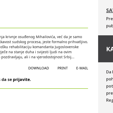
SA
Pre
pub
nja krivnje osuđenog Mihailovića, već da je samo
avost sudskog procesa, jeste formalno prihvatljivo.
ološku rehabilitaciju komandanta Jugoslovenske
KA
ječe na stanje duha i svijesti ljudi na ovim
ozdravljaju, ali i na vjerodostojnost Srbij
...
DOWNLOAD
PRINT
E-MAIL
Da 
poh
 da se
prijavite
.
pot
pre
Reg