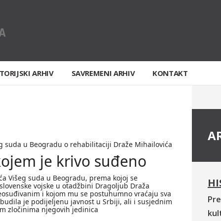
TORIJSKI ARHIV
SAVREMENI ARHIV
KONTAKT
A
 suda u Beogradu o rehabilitaciji Draže Mihailovića
kojem je krivo suđeno
ća Višeg suda u Beogradu, prema kojoj se
HI
slovenske vojske u otadžbini Dragoljub Draža
neosuđivanim i kojom mu se postuhumno vraćaju sva
Pre
udila je podijeljenu javnost u Srbiji, ali i susjednim
 zločinima njegovih jedinica
kul