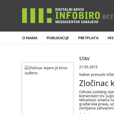
O NAMA
PUBLIKACIJE
PRETPLATA
HIS
STAV
21.05.2015
Nakon presude Višeg
Zločinac 
Odluka sudskog vije
komandant tzv. Jugo
Mihailović smatra 
građanska prava, uzb
zemljama zahvaćenim