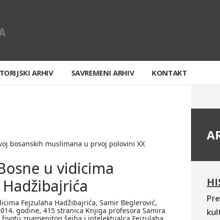
TORIJSKI ARHIV
SAVREMENI ARHIV
KONTAKT
A
azvoj bosanskih muslimana u prvoj polovini XX
Bosne u vidicima
HI
 Hadžibajrića
Pre
icima Fejzulaha Hadžibajrića, Samir Beglerović,
2014. godine, 415 stranica Knjiga profesora Samira
kul
 životu znamenitog šejha i intelektualca Fejzulaha