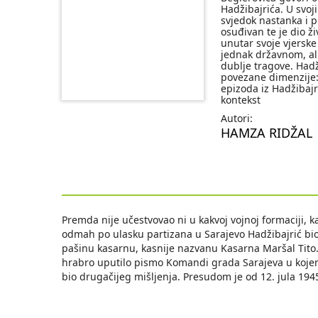
Hadžibajrića. U svoj
svjedok nastanka i p
osuđivan te je dio ž
unutar svoje vjerske
jednak državnom, al
dublje tragove. Hadž
povezane dimenzije: 
epizoda iz Hadžibajr
kontekst
Autori:
HAMZA RIDŽAL
Premda nije učestvovao ni u kakvoj vojnoj formaciji, k
odmah po ulasku partizana u Sarajevo Hadžibajrić bi
pašinu kasarnu, kasnije nazvanu Kasarna Maršal Tito. 
hrabro uputilo pismo Komandi grada Sarajeva u kojem
bio drugačijeg mišljenja. Presudom je od 12. jula 194