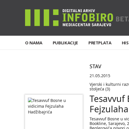
O NAMA
PUBLIKACIJE
PRETPLATA
HIS
STAV
21.05.2015
Vjerski i kulturni r
stoljeća (3)
Tesavvuf 
Fejzulaha
Tesavvuf Bosne u vid
Bookline, Sarajevo, 
Beglerovića govori o