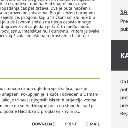
ih je osamdeset godina Hadžibajrić bio izravni
ropadanja čak pet država. Dva je puta hapšen i
SA
ivota proveo po zatvorima. Bio je izložen i progonu
 zajednice, progonu koji u fizičkom smislu nije bio
Pre
i je u duševnom smislu na njega ostavio mnogo
ibajrićev život sagledan je kroz tri međusobno
pub
povijesnu, intelektualnu i duhovnu. Pritom je svaka
ićevog života smještena u društveni i historijski
KA
Da 
ao i mnoga druga ugledna vjerska lica, ipak je
poh
o uhapšen. Pokupljen je iz kuće i odveden u Osman-
pot
Iako je trinaest njegovih iskrenih prijatelja veoma
pre
 mole da se Hadžibajrić pusti na slobodu, sud je
5. godine Hadžibajrić proglašen krivim p
...
Reg
DOWNLOAD
PRINT
E-MAIL