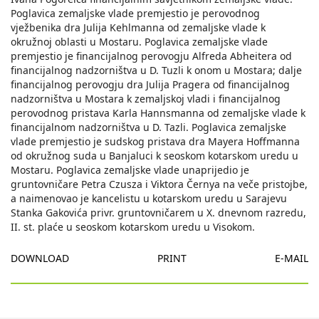
Poglavica zemaljske vlade premjestio je perovodnog
vježbenika dra Julija Kehlmanna od zemaljske vlade k
okružnoj oblasti u Mostaru. Poglavica zemaljske vlade
premjestio je financijalnog perovogju Alfreda Abheitera od
financijalnog nadzorništva u D. Tuzli k onom u Mostara; dalje
financijalnog perovogju dra Julija Pragera od financijalnog
nadzorništva u Mostara k zemaljskoj vladi i financijalnog
perovodnog pristava Karla Hannsmanna od zemaljske vlade k
financijalnom nadzorništva u D. Tazli. Poglavica zemaljske
vlade premjestio je sudskog pristava dra Mayera Hoffmanna
od okružnog suda u Banjaluci k seoskom kotarskom uredu u
Mostaru. Poglavica zemaljske vlade unaprijedio je
gruntovničare Petra Czusza i Viktora Černya na veče pristojbe,
a naimenovao je kancelistu u kotarskom uredu u Sarajevu
Stanka Gakovića privr. gruntovničarem u X. dnevnom razredu,
II. st. plaće u seoskom kotarskom uredu u Visokom.
DOWNLOAD
PRINT
E-MAIL