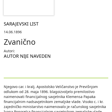
SARAJEVSKI LIST
14.06.1896
Zvanično
Autori:
AUTOR NIJE NAVEDEN
Njegovo car. i kralj. Apostolsko Veličanstvo je Previšnjom
odlukom od 28. maja 1896. blagoizvoljelo premilostivo
naimenovati financijalnog savjetnika Klemensa Papaka
financijalnim nadsavjetnikom zemaljske vlade. Visoko c. i kr.
zajedničko ministarstvo naimenovalo je računskog savjetnika
Ivana Pogorelca financijalnim savjetnikom zemaljske vlade.