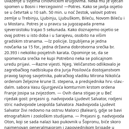
uvaženje u svjema činovničkim krugovima. Neka mu je vječan
spomen u Bosni i Hercegovini! —Potres. Kako se javlja osjetio
se u četvrtak u 10 sah. 50 min. u noć žestok, valovit potres
zemlje u Trebinju, Ljubinju, Ljubuškom, Bileću, Novom Bileću i
u Mostaru. Potres je u pravcu sa jugozapada prema
sjeveroistoku trajao 5 sekunada. Kako doznajemo osjetio se
ovaj potres u isto doba i u Sarajevu, osobito na višim
gradskim stranama. —Iz policije. Izgubljena je jedna
novčarka sa 15 for., jedna državna dobrotvorna srećka br.
20.393 i nekoliko posjetnih karata. Opominje se, da se
spomenuta srećka ne kupi Potrebno neka se policajnom
uredu prijavi. —Razne vijesti. Njeg. Veličanstvo odlikovalo je
zagrebačkog nadbiskupa dra Jurja Posilovića dostojanstvom
pravog tajnog savjetnika, pakračkog vladiku Mirona Nikolića
ordenom željezne krune II. stepena, a predsjednika hrv.-slav.-
dalm. sabora Vasu Gjurgjevića komturnim krstom ordena
Franje Josipa sa zvijezdom. — Ovih dana stigao je u Beč
rijedak gost: prejasni g. nadvojvoda Ljudevit Salvator, rodjeni
stric nadvojvode Leopolda Salvatora .Nadvojvoda Ljudevit
Salvator živi redovno na ostrvu Malorci (Baleari), gdje se bavi
etnografskim i zoološkim studijama. — Prejasni g. nadvojvoda
Oton, koji se sada nalazi kao pukovnik u Šopronu, biće skoro
naimenovan generalmajorom i zapovjednikom brigade u