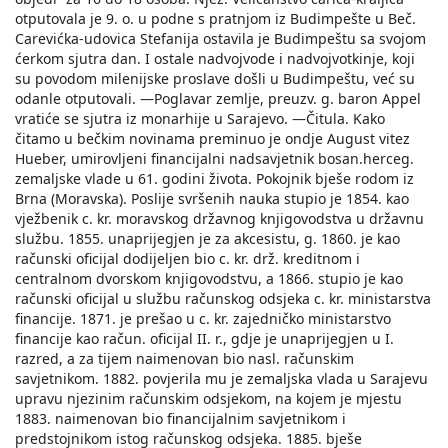
otputovala je 9. o. u podne s pratnjom iz Budimpešte u Beč.
Carevićka-udovica Stefanija ostavila je Budimpeštu sa svojom
ćerkom sjutra dan. I ostale nadvojvode i nadvojvotkinje, koji
su povodom milenijske proslave došli u Budimpeštu, već su
odanle otputovali. —Poglavar zemlje, preuzv. g. baron Appel
vratiće se sjutra iz monarhije u Sarajevo. —Čitula. Kako
čitamo u bečkim novinama preminuo je ondje August vitez
Hueber, umirovljeni financijalni nadsavjetnik bosan.herceg.
zemaljske vlade u 61. godini života. Pokojnik bješe rodom iz
Brna (Moravska). Poslije svršenih nauka stupio je 1854. kao
vježbenik c. kr. moravskog državnog knjigovodstva u državnu
službu. 1855. unaprijegjen je za akcesistu, g. 1860. je kao
računski oficijal dodijeljen bio c. kr. drž. kreditnom i
centralnom dvorskom knjigovodstvu, a 1866. stupio je kao
računski oficijal u službu računskog odsjeka c. kr. ministarstva
financije. 1871. je prešao u c. kr. zajedničko ministarstvo
financije kao račun. oficijal II. r., gdje je unaprijegjen u I.
razred, a za tijem naimenovan bio nasl. računskim
savjetnikom. 1882. povjerila mu je zemaljska vlada u Sarajevu
upravu njezinim računskim odsjekom, na kojem je mjestu
1883. naimenovan bio financijalnim savjetnikom i
predstojnikom istog računskog odsjeka. 1885. bješe