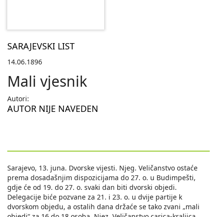
SARAJEVSKI LIST
14.06.1896
Mali vjesnik
Autori:
AUTOR NIJE NAVEDEN
Sarajevo, 13. juna. Dvorske vijesti. Njeg. Veličanstvo ostaće
prema dosadašnjim dispozicijama do 27. o. u Budimpešti,
gdje će od 19. do 27. o. svaki dan biti dvorski objedi.
Delegacije biće pozvane za 21. i 23. o. u dvije partije k
dvorskom objedu, a ostalih dana držaće se tako zvani „mali
objedi“ za 16 do 18 osoba. Njez. Veličanstvo carica-kraljica