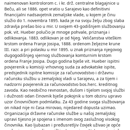
naimenovan kontrolorom c. i kr. drž. centralne blagajnice u
Beču, ali se 1886. opet vratio u Sarajevo kao definitivni
financijalni nadsavjetnik zemaljske vlade, u kojem je činu
služio do 1. novembra 1895. kada je na svoju želju zbog slaba
zdravlja prešao bio u mir. U svojem 43-godišnjem službovanju
pok. vit. Hueber polučio je mnoge pohvale, priznanja i
odlikovanja. 1883. odlikovan je od Njeg. Veličanstva viteškim
krstom ordena Franje Josipa, 1888. ordenom željezne krune
III. razr. a pri polasku u mir 1895. u znak priznanja njegovog
dugogodišnjeg vjernog službovanja komturnim krstom
ordena Franje Josipa. Dugo godina bješe vit. Hueber ispitni
povjerenik u komisiji vrhovnog suda za advokatske ispite,
predsjednik ispitne komisije za računovodstvo i državnu
računsku službu u zemaljskoj vladi u Sarajevu, a za tijem i
nadzorni povjerenik za računovodstvo bos.herc. kreditnog
zavoda. Kao neobično revnostan, dušom i tijelom svojoj službi
i dužnosti odan činovnik bješe pokojnik u tom obziru upravo
uzor činovničkom podmlatku. Za 43 godine svoga službovanja
on nikad nije ni časa mirovao, nijedared dopusta uzimao.
Organizacija državne računske službe u našoj zemaljskoj
upravi tijesno je spojena s imenom ovog zaslužnog visokog
činovnika. Kao ljubazan i pređusretljiv čovjek uživao je opće