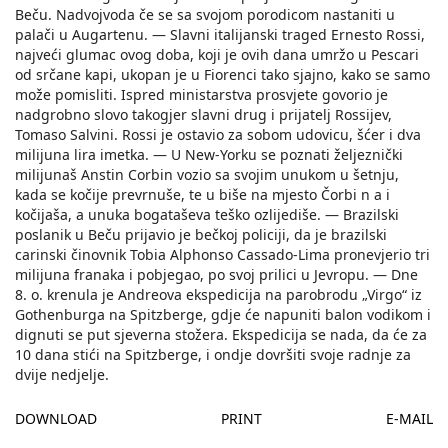
Beču. Nadvojvoda če se sa svojom porodicom nastaniti u
palači u Augartenu. — Slavni italijanski traged Ernesto Rossi,
najveći glumac ovog doba, koji je ovih dana umržo u Pescari
od srčane kapi, ukopan je u Fiorenci tako sjajno, kako se samo
može pomisliti. Ispred ministarstva prosvjete govorio je
nadgrobno slovo takogjer slavni drug i prijatelj Rossijev,
Tomaso Salvini. Rossi je ostavio za sobom udovicu, šćer i dva
milijuna lira imetka. — U New-Yorku se poznati željeznički
milijunaš Anstin Corbin vozio sa svojim unukom u šetnju,
kada se kočije prevrnuše, te u biše na mjesto Čorbi n a i
kočijaša, a unuka bogataševa teško ozlijediše. — Brazilski
poslanik u Beču prijavio je bečkoj policiji, da je brazilski
carinski činovnik Tobia Alphonso Cassado-Lima pronevjerio tri
milijuna franaka i pobjegao, po svoj prilici u Jevropu. — Dne
8. o. krenula je Andreova ekspedicija na parobrodu „Virgo“ iz
Gothenburga na Spitzberge, gdje će napuniti balon vodikom i
dignuti se put sjeverna stožera. Ekspedicija se nada, da će za
10 dana stići na Spitzberge, i ondje dovršiti svoje radnje za
dvije nedjelje.
DOWNLOAD
PRINT
E-MAIL