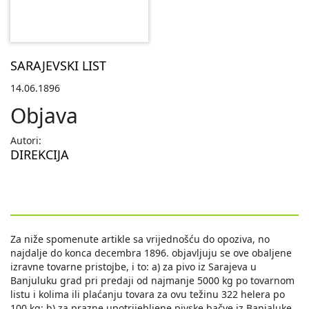
SARAJEVSKI LIST
14.06.1896
Objava
Autori:
DIREKCIJA
Za niže spomenute artikle sa vrijednošću do opoziva, no
najdalje do konca decembra 1896. objavljuju se ove obaljene
izravne tovarne pristojbe, i to: a) za pivo iz Sarajeva u
Banjuluku grad pri predaji od najmanje 5000 kg po tovarnom
listu i kolima ili plaćanju tovara za ovu težinu 322 helera po
100 kg; b) za prazne upotrijebljene pivske bačve iz Banjaluke