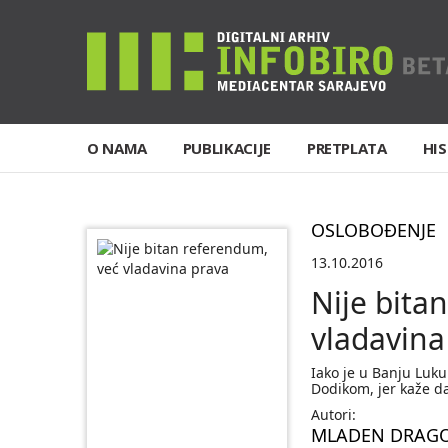
O NAMA
PUBLIKACIJE
PRETPLATA
HIS
OSLOBOĐENJE
13.10.2016
Nije bita
vladavina
Iako je u Banju Luk
Dodikom, jer kaže d
Autori:
MLADEN DRAGO