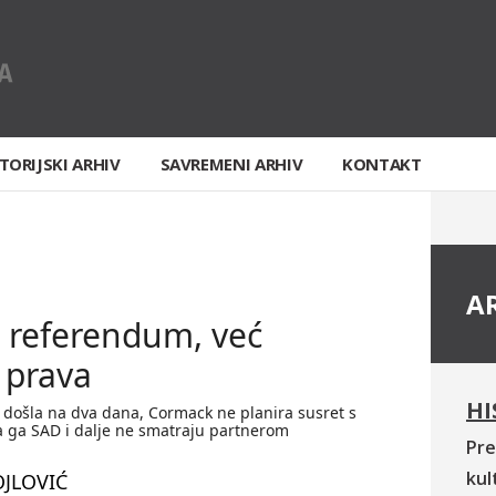
TORIJSKI ARHIV
SAVREMENI ARHIV
KONTAKT
A
n referendum, već
 prava
HI
u došla na dva dana, Cormack ne planira susret s
a ga SAD i dalje ne smatraju partnerom
Pre
kul
JLOVIĆ