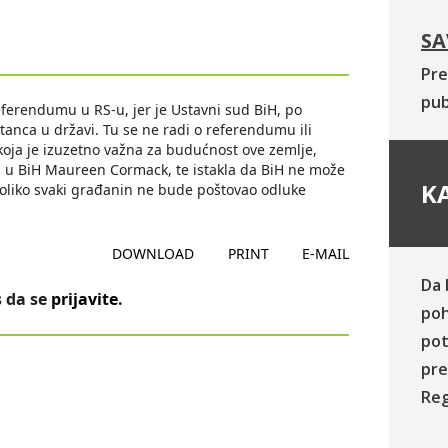
SA
Pre
pub
eferendumu u RS-u, jer je Ustavni sud BiH, po
nca u državi. Tu se ne radi o referendumu ili
koja je izuzetno važna za budućnost ove zemlje,
a u BiH Maureen Cormack, te istakla da BiH ne može
KA
koliko svaki građanin ne bude poštovao odluke
DOWNLOAD
PRINT
E-MAIL
Da 
 da se
prijavite
.
poh
pot
pre
Reg