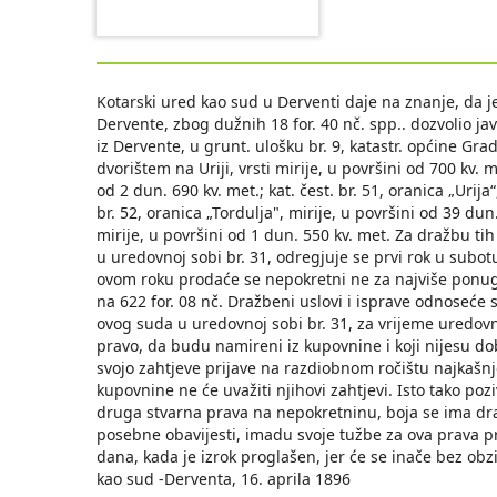
Kotarski ured kao sud u Derventi daje na znanje, da je
Dervente, zbog dužnih 18 for. 40 nč. spp.. dozvolio 
iz Dervente, u grunt. ulošku br. 9, katastr. općine Gradac
dvorištem na Uriji, vrsti mirije, u površini od 700 kv. me
od 2 dun. 690 kv. met.; kat. čest. br. 51, oranica „Urija
br. 52, oranica „Tordulja", mirije, u površini od 39 dun.
mirije, u površini od 1 dun. 550 kv. met. Za dražbu t
u uredovnoj sobi br. 31, odregjuje se prvi rok u subot
ovom roku prodaće se nepokretni ne za najviše ponugj
na 622 for. 08 nč. Dražbeni uslovi i isprave odnoseće
ovog suda u uredovnoj sobi br. 31, za vrijeme uredovni
pravo, da budu namireni iz kupovnine i koji nijesu dob
svojo zahtjeve prijave na razdiobnom ročištu najkašnj
kupovnine ne će uvažiti njihovi zahtjevi. Isto tako pozi
druga stvarna prava na nepokretninu, boja se ima draž
posebne obavijesti, imadu svoje tužbe za ova prava pr
dana, kada je izrok proglašen, jer će se inače bez obz
kao sud -Derventa, 16. aprila 1896