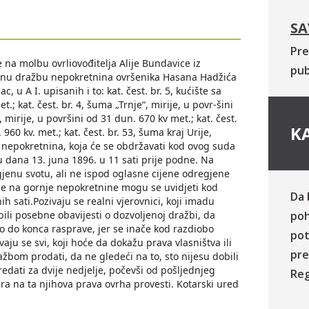
SA
Pre
 na molbu ovrliovođitelja Alije Bundavice iz
pub
javnu dražbu nepokretnina ovršenika Hasana Hadžića
, u A I. upisanih i to: kat. čest. br. 5, kućište sa
t.; kat. čest. br. 4, šuma „Trnje“, mirije, u povr-šini
“, mirije, u površini od 31 dun. 670 kv met.; kat. čest.
KA
 960 kv. met.; kat. čest. br. 53, šuma kraj Urije,
ih nepokretnina, koja će se obdržavati kod ovog suda
u dana 13. juna 1896. u 11 sati prije podne. Na
enu svotu, ali ne ispod oglasne cijene odregjene
 se na gornje nepokretnine mogu se uvidjeti kod
Da 
h sati.Pozivaju se realni vjerovnici, koji imadu
ili posebne obavijesti o dozvoljenoj dražbi, da
poh
o do konca rasprave, jer se inače kod razdiobo
pot
vaju se svi, koji hoće da dokažu prava vlasništva ili
pre
bom prodati, da ne gledeći na to, sto nijesu dobili
edati za dvije nedjelje, počevši od pošljednjeg
Reg
ira na ta njihova prava ovrha provesti. Kotarski ured