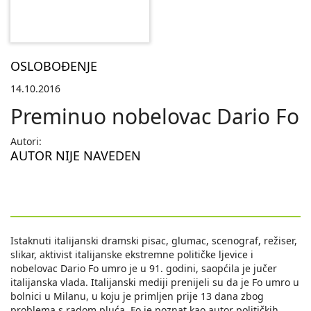
OSLOBOĐENJE
14.10.2016
Preminuo nobelovac Dario Fo
Autori:
AUTOR NIJE NAVEDEN
Istaknuti italijanski dramski pisac, glumac, scenograf, režiser,
slikar, aktivist italijanske ekstremne političke ljevice i
nobelovac Dario Fo umro je u 91. godini, saopćila je jučer
italijanska vlada. Italijanski mediji prenijeli su da je Fo umro u
bolnici u Milanu, u koju je primljen prije 13 dana zbog
problema s radom pluća. Fo je poznat kao autor političkih