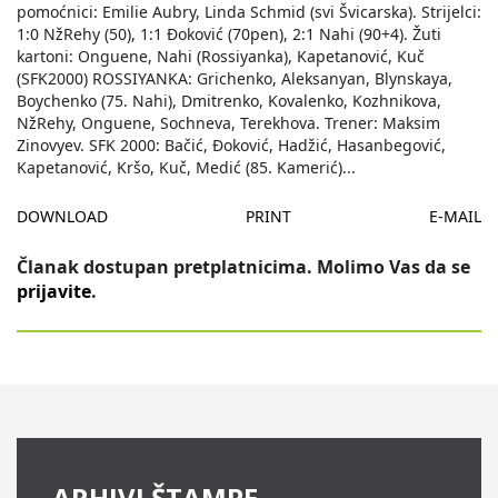
pomoćnici: Emilie Aubry, Linda Schmid (svi Švicarska). Strijelci:
1:0 NžRehy (50), 1:1 Đoković (70pen), 2:1 Nahi (90+4). Žuti
kartoni: Onguene, Nahi (Rossiyanka), Kapetanović, Kuč
(SFK2000) ROSSIYANKA: Grichenko, Aleksanyan, Blynskaya,
Boychenko (75. Nahi), Dmitrenko, Kovalenko, Kozhnikova,
NžRehy, Onguene, Sochneva, Terekhova. Trener: Maksim
Zinovyev. SFK 2000: Bačić, Đoković, Hadžić, Hasanbegović,
Kapetanović, Kršo, Kuč, Medić (85. Kamerić)
...
DOWNLOAD
PRINT
E-MAIL
Članak dostupan pretplatnicima. Molimo Vas da se
prijavite
.
ARHIVI ŠTAMPE