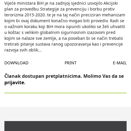
Vijeće ministara BiH je na zadnjoj sjednici usvojilo Akcijski
plan za provedbu Strategije za prevenciju i borbu protiv
terorizma 2015-2020. te je na taj način preciziran mehanizam
kojim bi ovaj dokument konačno mogao biti provediv. Radi se
o važnom koraku koji BiH mora ispuniti ukoliko se želi uhvatiti
u koštac s velikim globalnim sigurnosnim izazovom pred
kojim se nalaze sve zemlje, a na poseban bi se način trebalo
tretirati pitanje sustava ranog upozoravanja kao i prevencije
razvoja svih oblik
...
DOWNLOAD
PRINT
E-MAIL
Članak dostupan pretplatnicima. Molimo Vas da se
prijavite
.