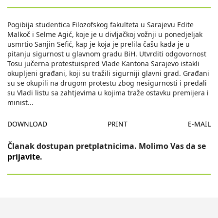
Pogibija studentica Filozofskog fakulteta u Sarajevu Edite
Malkoč i Selme Agić, koje je u divljačkoj vožnji u ponedjeljak
usmrtio Sanjin Sefić, kap je koja je prelila čašu kada je u
pitanju sigurnost u glavnom gradu BiH. Utvrditi odgovornost
Tosu jučerna protestuispred Vlade Kantona Sarajevo istakli
okupljeni građani, koji su tražili sigurniji glavni grad. Građani
su se okupili na drugom protestu zbog nesigurnosti i predali
su Vladi listu sa zahtjevima u kojima traže ostavku premijera i
minist
...
DOWNLOAD
PRINT
E-MAIL
Članak dostupan pretplatnicima. Molimo Vas da se
prijavite
.