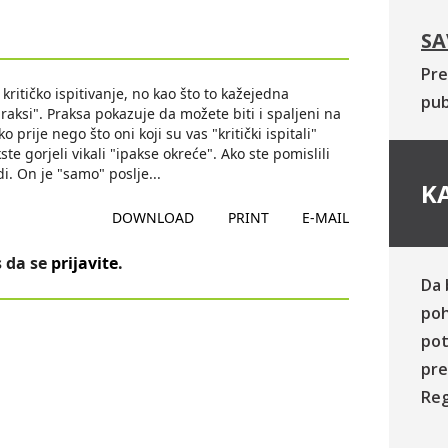
SA
Pre
kritičko ispitivanje, no kao što to kažejedna
pub
raksi". Praksa pokazuje da možete biti i spaljeni na
 prije nego što oni koji su vas "kritički ispitali"
e gorjeli vikali "ipakse okreće". Ako ste pomislili
ndi. On je "samo" poslje
...
KA
DOWNLOAD
PRINT
E-MAIL
 da se
prijavite
.
Da 
poh
pot
pre
Reg