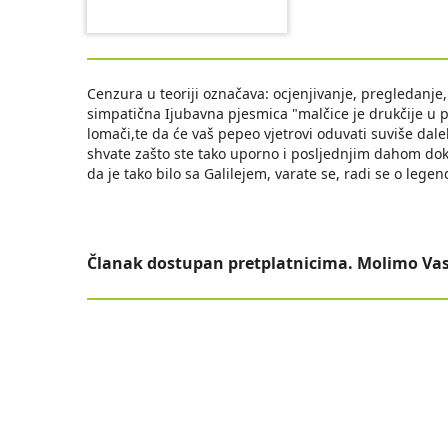
Cenzura u teoriji označava: ocjenjivanje, pregledanje, 
simpatična Ijubavna pjesmica "malčice je drukčije u p
lomači,te da će vaš pepeo vjetrovi oduvati suviše daleko
shvate zašto ste tako uporno i posljednjim dahom dokst
da je tako bilo sa Galilejem, varate se, radi se o lege
Članak dostupan pretplatnicima. Molimo Vas