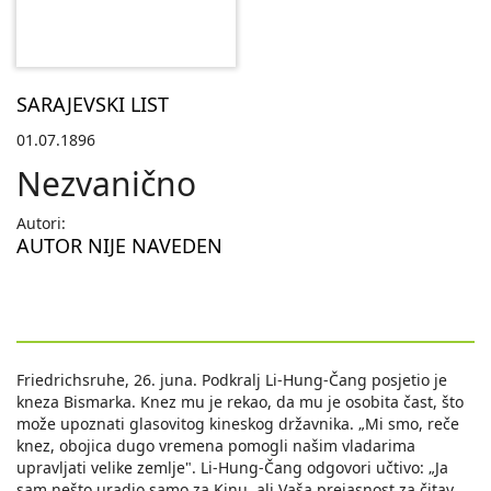
SARAJEVSKI LIST
01.07.1896
Nezvanično
Autori:
AUTOR NIJE NAVEDEN
Friedrichsruhe, 26. juna. Podkralj Li-Hung-Čang posjetio je
kneza Bismarka. Knez mu je rekao, da mu je osobita čast, što
može upoznati glasovitog kineskog državnika. „Mi smo, reče
knez, obojica dugo vremena pomogli našim vladarima
upravljati velike zemlje". Li-Hung-Čang odgovori učtivo: „Ja
sam nešto uradio samo za Kinu, ali Vaša prejasnost za čitav