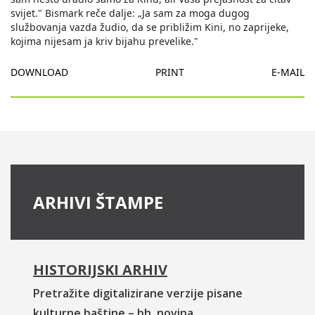
svijet." Bismark reče dalje: „Ja sam za moga dugog
službovanja vazda žudio, da se približim Kini, no zaprijeke,
kojima nijesam ja kriv bijahu prevelike."
DOWNLOAD
PRINT
E-MAIL
ARHIVI ŠTAMPE
HISTORIJSKI ARHIV
Pretražite digitalizirane verzije pisane
kulturne baštine – bh. novina.