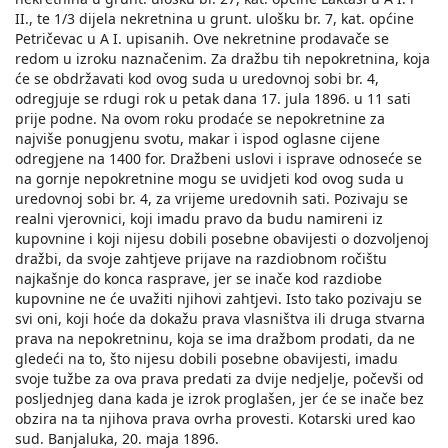
II., te 1/3 dijela nekretnina u grunt. ulošku br. 7, kat. općine
Petričevac u A I. upisanih. Ove nekretnine prodavače se
redom u izroku naznačenim. Za dražbu tih nepokretnina, koja
će se obdržavati kod ovog suda u uredovnoj sobi br. 4,
odregjuje se rdugi rok u petak dana 17. jula 1896. u 11 sati
prije podne. Na ovom roku prodaće se nepokretnine za
najviše ponugjenu svotu, makar i ispod oglasne cijene
odregjene na 1400 for. Dražbeni uslovi i isprave odnoseće se
na gornje nepokretnine mogu se uvidjeti kod ovog suda u
uredovnoj sobi br. 4, za vrijeme uredovnih sati. Pozivaju se
realni vjerovnici, koji imadu pravo da budu namireni iz
kupovnine i koji nijesu dobili posebne obavijesti o dozvoljenoj
dražbi, da svoje zahtjeve prijave na razdiobnom ročištu
najkašnje do konca rasprave, jer se inače kod razdiobe
kupovnine ne će uvažiti njihovi zahtjevi. Isto tako pozivaju se
svi oni, koji hoće da dokažu prava vlasništva ili druga stvarna
prava na nepokretninu, koja se ima dražbom prodati, da ne
gledeći na to, što nijesu dobili posebne obavijesti, imadu
svoje tužbe za ova prava predati za dvije nedjelje, počevši od
posljednjeg dana kada je izrok proglašen, jer će se inače bez
obzira na ta njihova prava ovrha provesti. Kotarski ured kao
sud. Banjaluka, 20. maja 1896.