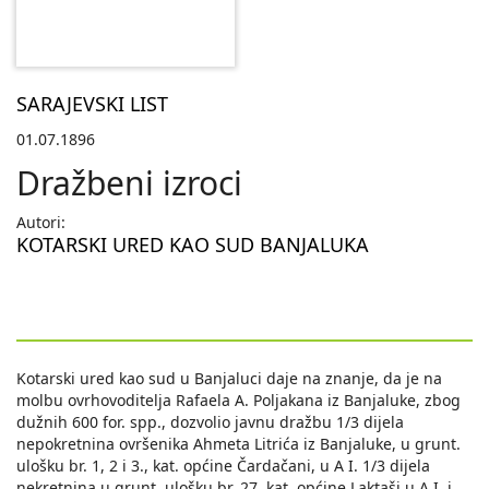
SARAJEVSKI LIST
01.07.1896
Dražbeni izroci
Autori:
KOTARSKI URED KAO SUD BANJALUKA
Kotarski ured kao sud u Banjaluci daje na znanje, da je na
molbu ovrhovoditelja Rafaela A. Poljakana iz Banjaluke, zbog
dužnih 600 for. spp., dozvolio javnu dražbu 1/3 dijela
nepokretnina ovršenika Ahmeta Litrića iz Banjaluke, u grunt.
ulošku br. 1, 2 i 3., kat. općine Čardačani, u A I. 1/3 dijela
nekretnina u grunt. ulošku br. 27, kat. općine Laktaši u A I. i