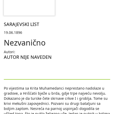
SARAJEVSKI LIST
19.06.1896
Nezvanično
Autori:
AUTOR NIJE NAVEDEN
Po vijestima sa Krita Muhamedanci neprestano nadolaze u
gradove, a Hrišćatii bježe u brda, gdje trpe najveću nevolju.
Dokazano je da turske čete skrnave crkve I i groblja. Tome su
krivi mekušni zapovjednici. Pozvani su drugi bataljuni sa
boljim zaptom. Nesreća na parnoj uspinjači dogodila se
ušljed toga, što je puklo željezno uže. Jedan je putnik u kolima