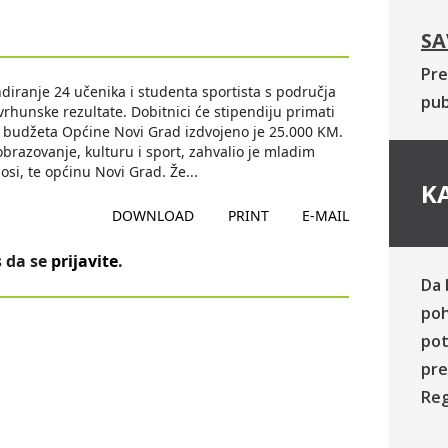
SA
Pre
diranje 24 učenika i studenta sportista s područja
pub
 vrhunske rezultate. Dobitnici će stipendiju primati
 budžeta Općine Novi Grad izdvojeno je 25.000 KM.
obrazovanje, kulturu i sport, zahvalio je mladim
nosi, te općinu Novi Grad. Že
...
KA
DOWNLOAD
PRINT
E-MAIL
 da se
prijavite
.
Da 
poh
pot
pre
Reg