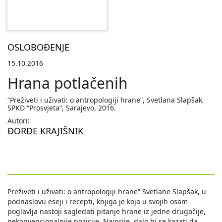
OSLOBOĐENJE
15.10.2016
Hrana potlačenih
“Preživeti i uživati: o antropologiji hrane”, Svetlana Slapšak,
SPKD “Prosvjeta”, Sarajevo, 2016.
Autori:
ĐORĐE KRAJIŠNIK
Preživeti i uživati: o antropologiji hrane” Svetlane Slapšak, u
podnaslovu eseji i recepti, knjiga je koja u svojih osam
poglavlja nastoji sagledati pitanje hrane iz jedne drugačije,
nekonvencionalnije pozicije. Najprije, dalo bi se kazati da