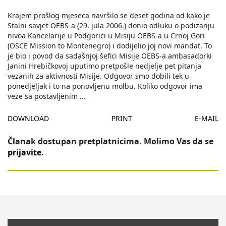
Krajem prošlog mjeseca navršilo se deset godina od kako je
Stalni savjet OEBS-a (29. jula 2006.) donio odluku o podizanju
nivoa Kancelarije u Podgorici u Misiju OEBS-a u Crnoj Gori
(OSCE Mission to Montenegro) i dodijelio joj novi mandat. To
je bio i povod da sadašnjoj šefici Misije OEBS-a ambasadorki
Janini Hrebičkovoj uputimo pretpošle nedjelje pet pitanja
vezanih za aktivnosti Misije. Odgovor smo dobili tek u
ponedjeljak i to na ponovljenu molbu. Koliko odgovor ima
veze sa postavljenim
...
DOWNLOAD
PRINT
E-MAIL
Članak dostupan pretplatnicima. Molimo Vas da se
prijavite
.