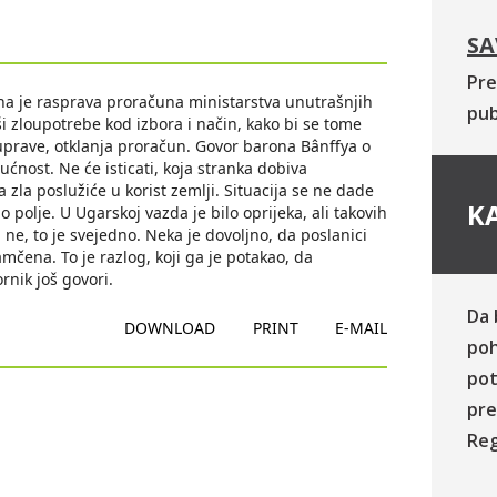
SA
Pre
ena je rasprava proračuna ministarstva unutrašnjih
pub
i zloupotrebe kod izbora i način, kako bi se tome
uprave, otklanja proračun. Govor barona Bânffya o
ućnost. Ne će isticati, koja stranka dobiva
zla poslužiće u korist zemlji. Situacija se ne dade
KA
 polje. U Ugarskoj vazda je bilo oprijeka, ali takovih
 ne, to je svejedno. Neka je dovoljno, da poslanici
mčena. To je razlog, koji ga je potakao, da
rnik još govori.
Da 
DOWNLOAD
PRINT
E-MAIL
poh
pot
pre
Reg