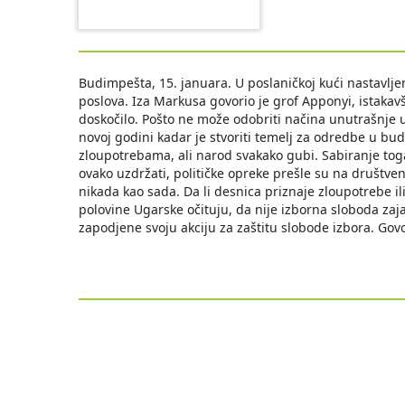
Budimpešta, 15. januara. U poslaničkoj kući nastavlj
poslova. Iza Markusa govorio je grof Apponyi, istakavš
doskočilo. Pošto ne može odobriti načina unutrašnje 
novoj godini kadar je stvoriti temelj za odredbe u bud
zloupotrebama, ali narod svakako gubi. Sabiranje toga 
ovako uzdržati, političke opreke prešle su na društveno
nikada kao sada. Da li desnica priznaje zloupotrebe ili
polovine Ugarske očituju, da nije izborna sloboda zaja
zapodjene svoju akciju za zaštitu slobode izbora. Govo