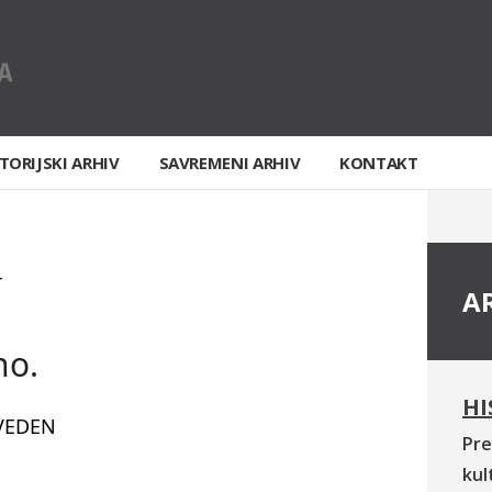
TORIJSKI ARHIV
SAVREMENI ARHIV
KONTAKT
T
A
no.
HI
VEDEN
Pre
kul