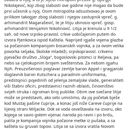
Nikolajević, koji zbog slabosti ove godine nije mogao da bude
prvi učesnik u njoj. Osim mitropolita odsustvovao je ovom
prilikom takogjer zbog slabosti i njegov zastupnik vpreč. g.
arhimandrit Magarašević, te je litiju obnosio vpreč. gosp.
arhimandrit Venijamin Nikolinović. Litija je krenula u 9 1/2
sah. od nove srpsko-pravosl. crkve uobičajenim putem do
izvora Pjenkovca ispod Kaštela. Naprijed igjaše vojena glazba
sa počasnom kompanijom bosanskih vojnika, a za ovom velika
povorka seljaka, školske mladeži, srpskopravosl. crkveno
pjevačko društvo „Sloga“, bogoslovski pitomci iz Reljeva, pa
nebo sa cjelokupnim brojem sveštenstva. Za nebom igjahu
Njih. Preuzvišenosii poglavar zemlje baron Appel i gragjanski
doglavnik baron Kutschera u paradnim uniformama,
predstojnici pojedinih od jelenja zemaljske vlade, generaliteti
viši štabni oficiri, predstavnici raznih oblasti, činovništvo
svijeh struka i ogroman broj publike. Obim ove svečane litije
može se predstaviti, ako sebi umislimo, da joj početak bješe
kod Mustaj pašine ćuprije, a konac još niže Careve ćuprije na
lijevoj strani Miljacke. Dok se voda osveštavala na izvoru, oko
kojega se savio golem vijenac naroda po ravni i po brdu,
palila je kompanija vojnika počasne metke iz pušaka, a sa
kaštela su gruvali topovi. Litija se sa izvora vratila Novom