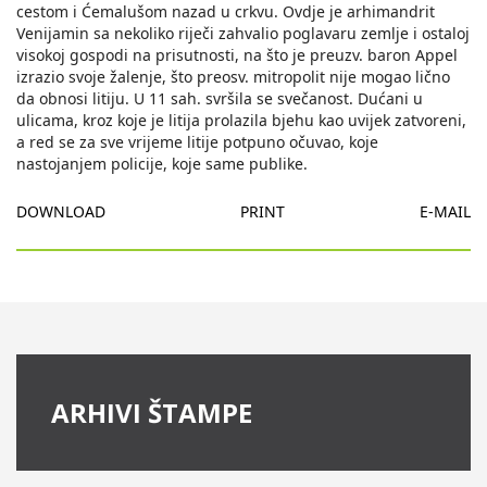
cestom i Ćemalušom nazad u crkvu. Ovdje je arhimandrit
Venijamin sa nekoliko riječi zahvalio poglavaru zemlje i ostaloj
visokoj gospodi na prisutnosti, na što je preuzv. baron Appel
izrazio svoje žalenje, što preosv. mitropolit nije mogao lično
da obnosi litiju. U 11 sah. svršila se svečanost. Dućani u
ulicama, kroz koje je litija prolazila bjehu kao uvijek zatvoreni,
a red se za sve vrijeme litije potpuno očuvao, koje
nastojanjem policije, koje same publike.
DOWNLOAD
PRINT
E-MAIL
ARHIVI ŠTAMPE