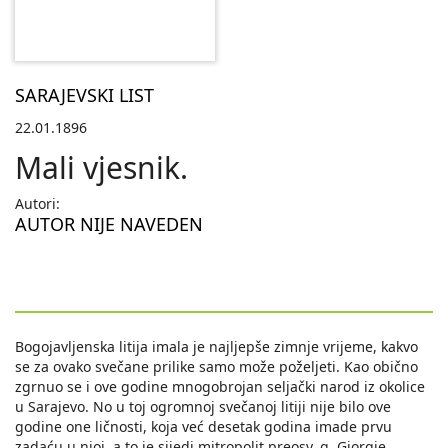
SARAJEVSKI LIST
22.01.1896
Mali vjesnik.
Autori:
AUTOR NIJE NAVEDEN
Bogojavljenska litija imala je najljepše zimnje vrijeme, kakvo
se za ovako svečane prilike samo može poželjeti. Kao obično
zgrnuo se i ove godine mnogobrojan seljački narod iz okolice
u Sarajevo. No u toj ogromnoj svečanoj litiji nije bilo ove
godine one ličnosti, koja već desetak godina imade prvu
zadaću u njoj, a to je sijedi mitropolit preosv. g. Gjorgje