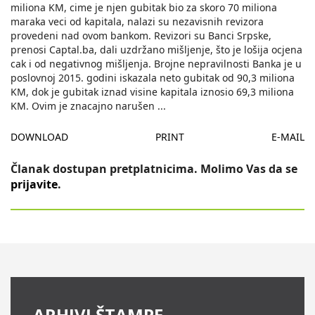
miliona KM, cime je njen gubitak bio za skoro 70 miliona
maraka veci od kapitala, nalazi su nezavisnih revizora
provedeni nad ovom bankom. Revizori su Banci Srpske,
prenosi Captal.ba, dali uzdržano mišljenje, što je lošija ocjena
cak i od negativnog mišljenja. Brojne nepravilnosti Banka je u
poslovnoj 2015. godini iskazala neto gubitak od 90,3 miliona
KM, dok je gubitak iznad visine kapitala iznosio 69,3 miliona
KM. Ovim je znacajno narušen
...
DOWNLOAD
PRINT
E-MAIL
Članak dostupan pretplatnicima. Molimo Vas da se
prijavite
.
ARHIVI ŠTAMPE