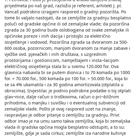
prijedmeta po naš grad, razložio je referent, arhitekt J. pl.
Vancaš podrobno izragjeni raspored o gradnji pozorišta. Po
tome bi valjalo nastojati, da se zemljište za gradnju besplatno
poluči od gradske općine ili od zemaljske vlade; da pozorišna
zgrada za 30 godina bude oslobogjena od svake zemaljske ili
općinske poreze i inih dacija i pristojbi za električno
osvjetlenje i vodovod. Pozorišna zgrada sa dvoranom za 500-
600 osoba, pozornicom, manjom dvoranom za manje zabave i
vježbe ovd. pjevačkih i inih društava, s uzgrednim
prostorijama i gostionicom, namještajem i insta¬lacijom
električnog osvjetlenja stala bi u svemu 120.000 for. Ova
glavnica nabavila bi se putem dionica i to 70 komada po 1000
for. = 70.000 for., 500 komada po 100 for. = 50.000 for., koja bi
se sa 4% ukamatila i za 30 godina amortizovala (otplatila u
obrocima). Izvjestilac je podnio podrobne podatke o toj otplati
glav¬nice, dalje račun o troškovima, račun o pri¬bližnim
prihodima, o manjku i suvišku i o eventualnoj subvenciji od
zemaljske vlade. Pošto je ovaj raspored uzet na znanje,
raspravljao je odbor pitanje o zemljištu za gradnju. Privr.
odbor imao je na umu samo takva zemljišta, koja bi zemaljska
vlada ili gradska općina mogla besplatno odstupiti, a to su:
zemljište, gdje je sada cirkus; zemljište iza narodne kuhinje