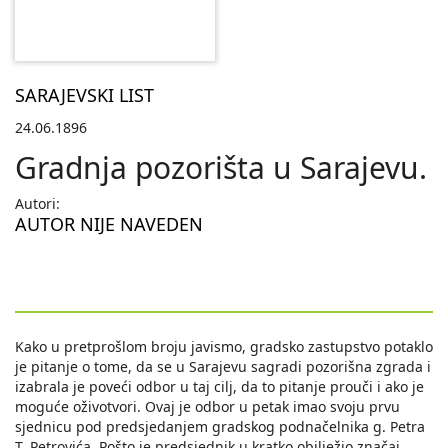
SARAJEVSKI LIST
24.06.1896
Gradnja pozorišta u Sarajevu.
Autori:
AUTOR NIJE NAVEDEN
Kako u pretprošlom broju javismo, gradsko zastupstvo potaklo
je pitanje o tome, da se u Sarajevu sagradi pozorišna zgrada i
izabrala je poveći odbor u taj cilj, da to pitanje prouči i ako je
moguće oživotvori. Ovaj je odbor u petak imao svoju prvu
sjednicu pod predsjedanjem gradskog podnačelnika g. Petra
T. Petrovića. Pošto je predsjednik u kratko obilježio značaj