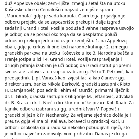
duž Appelove obale; zem¬ljište izmegju šetališta na utoku
Koševske ulice u Cemalušu i najzad zemljište spram
„Marienhofa“ gdje je sada karaula. Osim toga prijavljen je
odboru projekt, da se zapozorište prekupi i dalje izgradi
sadašnji Grand Hotel. Poslije poduže živahne rasprave usvojio
je odbor, da se poradi oko toga da se besplatno poluči
odnosno prekupi jedno od ovijeh zemljišta: 1. na Appelovoj
obali, gdje je cirkus ili ono kod narodne kuhinje; 2. izmegju
gradskih parkova na utoku Koševske ulice 3. Narodna bašča u
Franje Josipa ulici i 4. Grand Hotel. Poslije raspravljanja i
drugih pitanja izabran je uži odbor, da izradi statut pripremi
sve ostale radove, a u ovaj su izabrani g. Petro T. Petrović, kao
predsjednik, J. pl. Vancaš kao izvjestilac, a kao članovi: gg.
direktor zem. banke Nikola Berković. gradski zastupnik Risto
H. Damjanović, posjednik Fehim ef. Ourćić, primarni liječnik
dr. L. Glück, gradski zastupnik Gligorije M. Jeftanović, advokati
dr. B. Krasa i dr. L. Nieć i direktor dioničke pivare Kol. Raab. Za
tajnike odbora izabrani su gg. urednik Ivan V. Popović i
gradski bilježnik Fr. Nechansky. Za vrijeme sjednice došla je i
preuzv. ggja Vilma pl. Kallaya, boraveći u gradskoj kući, u
odbor i osokolila ga u radu sa nekoliko pobudijivih riječi, što
je odbor najvećim zadovoljstvom prihvatio. Danas je druga