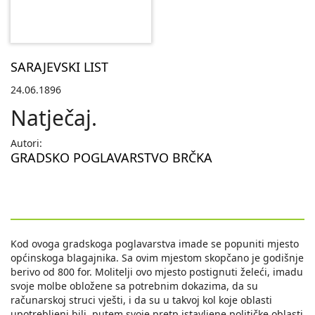
SARAJEVSKI LIST
24.06.1896
Natječaj.
Autori:
GRADSKO POGLAVARSTVO BRČKA
Kod ovoga gradskoga poglavarstva imade se popuniti mjesto
općinskoga blagajnika. Sa ovim mjestom skopčano je godišnje
berivo od 800 for. Molitelji ovo mjesto postignuti želeći, imadu
svoje molbe obložene sa potrebnim dokazima, da su
računarskoj struci vješti, i da su u takvoj kol koje oblasti
upotrebljeni bili, putem svoje pretp istavljene političke oblasti