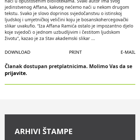
naći u opustošenim bibliotekama. Svaki autor ima svog
jedinstvenog Affana, kakvog nećemo naći u nekom drugom
tekstu. Svako je slovo doprinos svjedočanstvu o istinskoj
ljudskoj i umjetničkoj veličini koju je bosanskohercegovački
slikar uvakufio. “Iza Affana Ramića ostalo je impozantno djelo
koje svjedoči o jednom uzbudljivim i čestitom ljudskom
životu”, kazao je za Stav akademski slikar
...
DOWNLOAD
PRINT
E-MAIL
Članak dostupan pretplatnicima. Molimo Vas da se
prijavite
.
ARHIVI ŠTAMPE