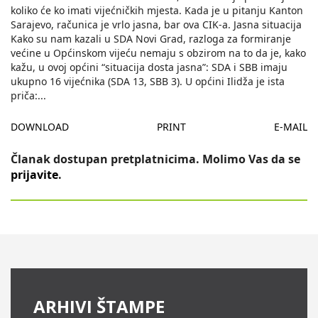
koliko će ko imati vijećničkih mjesta. Kada je u pitanju Kanton
Sarajevo, računica je vrlo jasna, bar ova CIK-a. Jasna situacija
Kako su nam kazali u SDA Novi Grad, razloga za formiranje
većine u Općinskom vijeću nemaju s obzirom na to da je, kako
kažu, u ovoj općini “situacija dosta jasna”: SDA i SBB imaju
ukupno 16 vijećnika (SDA 13, SBB 3). U općini Ilidža je ista
priča:
...
DOWNLOAD
PRINT
E-MAIL
Članak dostupan pretplatnicima. Molimo Vas da se
prijavite
.
ARHIVI ŠTAMPE