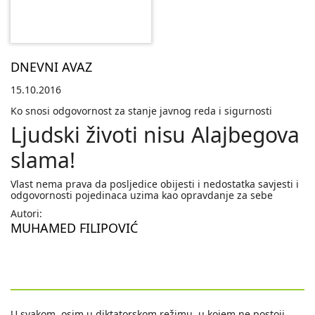
DNEVNI AVAZ
15.10.2016
Ko snosi odgovornost za stanje javnog reda i sigurnosti
Ljudski životi nisu Alajbegova
slama!
Vlast nema prava da posljedice obijesti i nedostatka savjesti i
odgovornosti pojedinaca uzima kao opravdanje za sebe
Autori:
MUHAMED FILIPOVIĆ
U svakom, osim u diktatorskom režimu, u kojem ne postoji