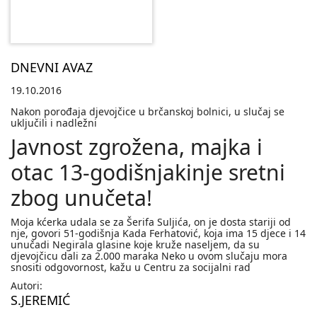
DNEVNI AVAZ
19.10.2016
Nakon porođaja djevojčice u brčanskoj bolnici, u slučaj se
uključili i nadležni
Javnost zgrožena, majka i
otac 13-godišnjakinje sretni
zbog unučeta!
Moja kćerka udala se za Šerifa Suljića, on je dosta stariji od
nje, govori 51-godišnja Kada Ferhatović, koja ima 15 djece i 14
unučadi Negirala glasine koje kruže naseljem, da su
djevojčicu dali za 2.000 maraka Neko u ovom slučaju mora
snositi odgovornost, kažu u Centru za socijalni rad
Autori:
S.JEREMIĆ