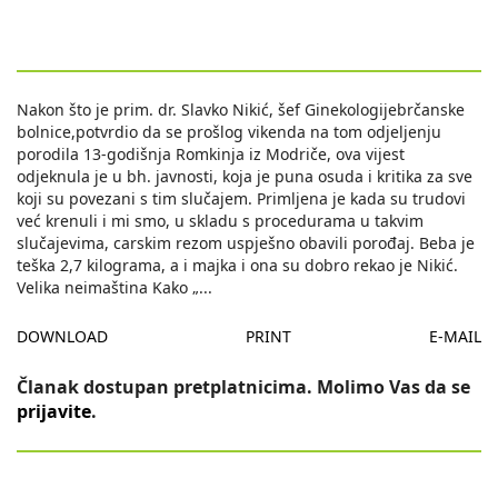
Nakon što je prim. dr. Slavko Nikić, šef Ginekologijebrčanske
bolnice,potvrdio da se prošlog vikenda na tom odjeljenju
porodila 13-godišnja Romkinja iz Modriče, ova vijest
odjeknula je u bh. javnosti, koja je puna osuda i kritika za sve
koji su povezani s tim slučajem. Primljena je kada su trudovi
već krenuli i mi smo, u skladu s procedurama u takvim
slučajevima, carskim rezom uspješno obavili porođaj. Beba je
teška 2,7 kilograma, a i majka i ona su dobro rekao je Nikić.
Velika neimaština Kako „
...
DOWNLOAD
PRINT
E-MAIL
Članak dostupan pretplatnicima. Molimo Vas da se
prijavite
.