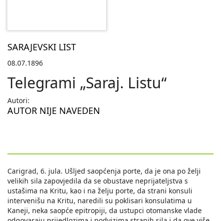
SARAJEVSKI LIST
08.07.1896
Telegrami „Saraj. Listu“
Autori:
AUTOR NIJE NAVEDEN
Carigrad, 6. jula. Ušljed saopćenja porte, da je ona po želji
velikih sila zapovjedila da se obustave neprijateljstva s
ustašima na Kritu, kao i na želju porte, da strani konsuli
intervenišu na Kritu, naredili su poklisari konsulatima u
Kaneji, neka saopće epitropiji, da ustupci otomanske vlade
odgovaraju prijedlozima i podvizima stranih sila i da ove više