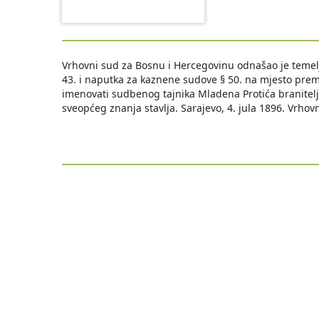
Vrhovni sud za Bosnu i Hercegovinu odnašao je teme
43. i naputka za kaznene sudove § 50. na mjesto prem
imenovati sudbenog tajnika Mladena Protića branitel
sveopćeg znanja stavlja. Sarajevo, 4. jula 1896. Vrho