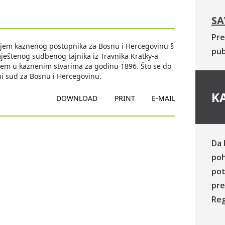
SA
Pre
ljem kaznenog postupnika za Bosnu i Hercegovinu §
pub
ještenog sudbenog tajnika iz Travnika Kratky-a
jem u kaznenim stvarima za godinu 1896. Što se do
vni sud za Bosnu i Hercegovinu.
KA
DOWNLOAD
PRINT
E-MAIL
Da 
poh
pot
pre
Reg