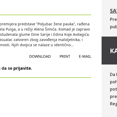
SA
Pre
 premijera predstave “Poljubac žene pauka”, rađena
pub
 Puiga, a u režiji Alena Šimića. Komad je zapravo
 studenata glume Dine Sarije i Edina Koje Avdagića.
sualac zatvoren zbog zavođenja maloljetnika, i
nosti. Njih dvojica se nalaze u identično
...
KA
DOWNLOAD
PRINT
E-MAIL
 da se
prijavite
.
Da 
poh
pot
pre
Reg