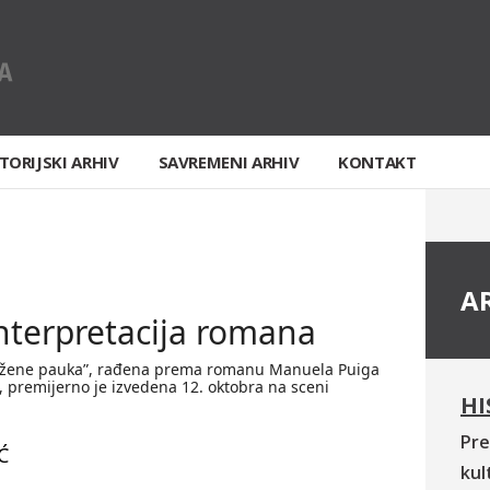
TORIJSKI ARHIV
SAVREMENI ARHIV
KONTAKT
A
nterpretacija romana
c žene pauka”, rađena prema romanu Manuela Puiga
a, premijerno je izvedena 12. oktobra na sceni
HI
Pre
Ć
kul