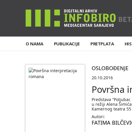
O NAMA
PUBLIKACIJE
PRETPLATA
HIS
OSLOBOĐENJE
20.10.2016
Površna i
Predstava “Poljuba
u režiji Alena Šimić
Kamernog teatra 55
Autori:
FATIMA BILČEVI