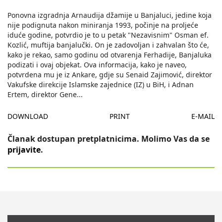
Ponovna izgradnja Arnaudija džamije u Banjaluci, jedine koja
nije podignuta nakon miniranja 1993, počinje na proljeće
iduće godine, potvrdio je to u petak "Nezavisnim" Osman ef.
Kozlić, muftija banjalučki. On je zadovoljan i zahvalan što će,
kako je rekao, samo godinu od otvarenja Ferhadije, Banjaluka
podizati i ovaj objekat. Ova informacija, kako je naveo,
potvrdena mu je iz Ankare, gdje su Senaid Zajimović, direktor
Vakufske direkcije Islamske zajednice (IZ) u BiH, i Adnan
Ertem, direktor Gene
...
DOWNLOAD
PRINT
E-MAIL
Članak dostupan pretplatnicima. Molimo Vas da se
prijavite
.