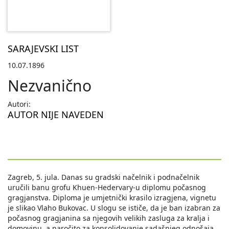
SARAJEVSKI LIST
10.07.1896
Nezvanično
Autori:
AUTOR NIJE NAVEDEN
Zagreb, 5. jula. Danas su gradski načelnik i podnačelnik
uručili banu grofu Khuen-Hedervary-u diplomu počasnog
gragjanstva. Diploma je umjetnički krasilo izragjena, vignetu
je slikao Vlaho Bukovac. U slogu se ističe, da je ban izabran za
počasnog gragjanina sa njegovih velikih zasluga za kralja i
domovinu, a naročito za konsolidovanje sadašnjeg odnošaja