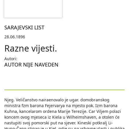
SARAJEVSKI LIST
28.06.1896
Razne vijesti.
Autori:
AUTOR NIJE NAVEDEN
Njeg. Veličanstvo nairaenovalo je ugar. domobranskog
ministra fzm barona Fejervarya na mjesto pok. Izm barona
Kuhna, kancelarom ordena Marije Terezije. Car Viljem polazi
koncem ovog mjeseca iz Kiela u Wilheimshaven, a otolen će
nastupiti svoj pomorski put na sjever. Kineski potkralj Li-
Hung-Čang stigao je u Kiel, gdje su ga vrhovne vlasti i publika