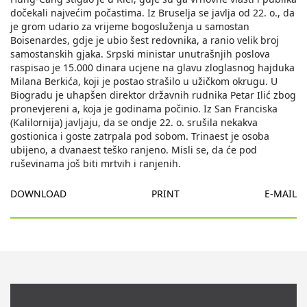
dočekali najvećim počastima. Iz Bruselja se javlja od 22. o., da
je grom udario za vrijeme bogosluženja u samostan
Boisenardes, gdje je ubio šest redovnika, a ranio velik broj
samostanskih gjaka. Srpski ministar unutrašnjih poslova
raspisao je 15.000 dinara ucjene na glavu zloglasnog hajduka
Milana Berkića, koji je postao strašilo u užičkom okrugu. U
Biogradu je uhapšen direktor državnih rudnika Petar Ilić zbog
pronevjereni a, koja je godinama počinio. Iz San Franciska
(Kalilornija) javljaju, da se ondje 22. o. srušila nekakva
gostionica i goste zatrpala pod sobom. Trinaest je osoba
ubijeno, a dvanaest teško ranjeno. Misli se, da će pod
ruševinama još biti mrtvih i ranjenih.
DOWNLOAD
PRINT
E-MAIL