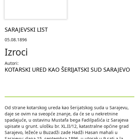
SARAJEVSKI LIST
05.08.1896
Izroci
Autori:
KOTARSKI URED KAO ŠERIJATSKI SUD SARAJEVO
Od strane kotarskog ureda kao šerijatskog suda u Sarajevu,
daje se ovim na sveopće znanje, da će se u nekretnine
spadajuće, u ostavinu Mustafa bega Fadilpašića iz Sarajeva
upisate u grunt. ulošku br. XL.II/12, katastralne općine grad
Sarajevo, ležeće u Buzadži zade Hadži Hasan mahali u
Sarajevu; dana 15. septembra 1896. u utorak u 9 sati a la