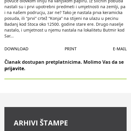
povuce olovkom liniju na vanjskom papiru. Iz slicnih pobuda
nastali su i prvi upotrebni predmeti i umjetnosti na zemlji, pa
i na našem podrucju, zar ne? Tako je nastala prva keramicka
posuda, ili “prvi” crtež “Konja” na stijeni na ulazu u pecinu
Badanj kod Stoca oko 12500. godine stare ere. Drugo naselje
nastalo, i umjetnost u njemu nastala na lokalitetu Butmir kod
Sar
...
DOWNLOAD
PRINT
E-MAIL
Članak dostupan pretplatnicima. Molimo Vas da se
prijavite
.
ARHIVI ŠTAMPE