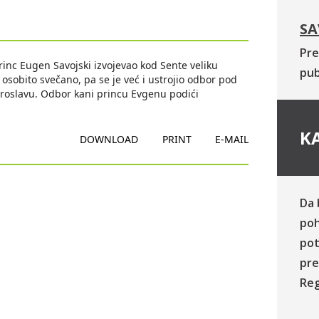
SA
Pre
inc Eugen Savojski izvojevao kod Sente veliku
pub
sobito svečano, pa se je već i ustrojio odbor pod
proslavu. Odbor kani princu Evgenu podići
KA
DOWNLOAD
PRINT
E-MAIL
Da 
poh
pot
pre
Reg