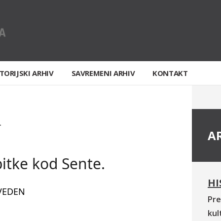
TORIJSKI ARHIV
SAVREMENI ARHIV
KONTAKT
T
A
tke kod Sente.
HI
VEDEN
Pre
kul