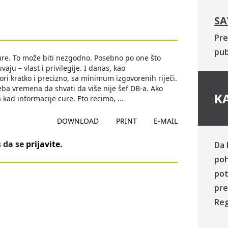
SA
Pre
pub
 cure. To može biti nezgodno. Posebno po one što
aju – vlast i privilegije. I danas, kao
ri kratko i precizno, sa minimum izgovorenih riječi.
ba vremena da shvati da više nije šef DB-a. Ako
KA
 kad informacije cure. Eto recimo,
...
DOWNLOAD
PRINT
E-MAIL
 da se
prijavite
.
Da 
poh
pot
pre
Reg