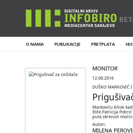
O NAMA
PUBLIKACIJE
PRETPLATA
HIS
MONITOR
12.08.2016
DUŠKO MARKOVIĆ I 
Prigušiva
Markoviću bliski kad
štite.Patricija Pobr
puta skrenuti moćni 
Autori:
MILENA PEROV