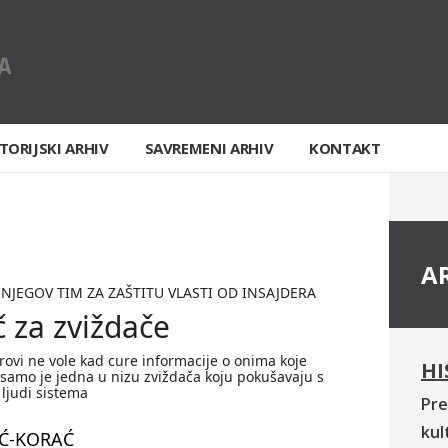
TORIJSKI ARHIV
SAVREMENI ARHIV
KONTAKT
A
NJEGOV TIM ZA ZAŠTITU VLASTI OD INSAJDERA
č za zviždače
rovi ne vole kad cure informacije o onima koje
HI
ić samo je jedna u nizu zviždača koju pokušavaju s
ljudi sistema
Pre
kul
IĆ-KORAĆ