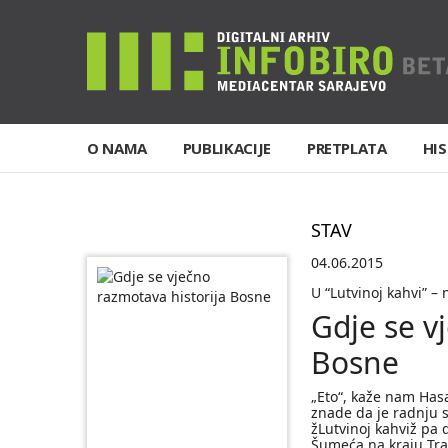
O NAMA
PUBLIKACIJE
PRETPLATA
HIS
STAV
04.06.2015
U “Lutvinoj kahvi” – 
Gdje se v
Bosne
„Eto“, kaže nam Hasa
znade da je radnju 
žLutvinoj kahviž pa d
Šumeća na kraju Tra