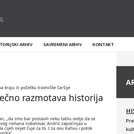
TORIJSKI ARHIV
SAVREMENI ARHIV
KONTAKT
A
na kraju ili početku travničke čaršije
ječno razmotava historija
HI
n, „da smo bar postavili neku tablu ovdje da se
Pre
svog romana nobelovac Andrić započinjao u
a cijeli svijet čuje za to. I za ovu Kahvu i potok
kul
vnika“