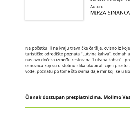
Autori:
MIRZA SINANOV
Na početku ili na kraju travničke čaršije, ovisno iz ko
turističko odredište poznata “Lutvina kahva”, odmah u
nas ovo dočeka između restorana “Lutvina kahva” i pot
osnovaca koji su u stotinu slika okupirali cijeli prost
vode, poznatu po tome što svima daje mir koji se u Bo
Članak dostupan pretplatnicima. Molimo Vas