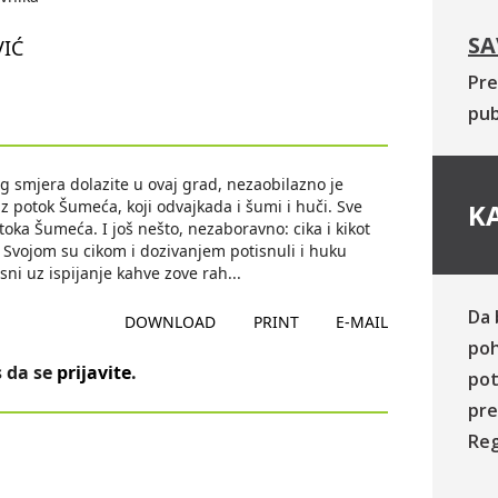
SA
IĆ
Pre
pub
jeg smjera dolazite u ovaj grad, nezaobilazno je
z potok Šumeća, koji odvajkada i šumi i huči. Sve
KA
oka Šumeća. I još nešto, nezaboravno: cika i kikot
or. Svojom su cikom i dozivanjem potisnuli i huku
sni uz ispijanje kahve zove rah
...
Da 
DOWNLOAD
PRINT
E-MAIL
poh
 da se
prijavite
.
pot
pre
Reg