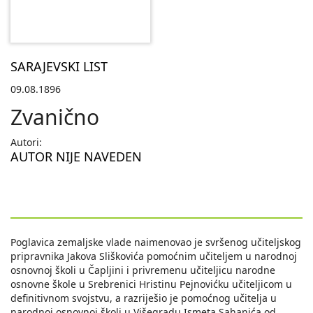
SARAJEVSKI LIST
09.08.1896
Zvanično
Autori:
AUTOR NIJE NAVEDEN
Poglavica zemaljske vlade naimenovao je svršenog učiteljskog
pripravnika Jakova Sliškovića pomoćnim učiteljem u narodnoj
osnovnoj školi u Čapljini i privremenu učiteljicu narodne
osnovne škole u Srebrenici Hristinu Pejnovićku učiteljicom u
definitivnom svojstvu, a razriješio je pomoćnog učitelja u
narodnoj osnovnoj školi u Višegradu Ismeta Sahanića od