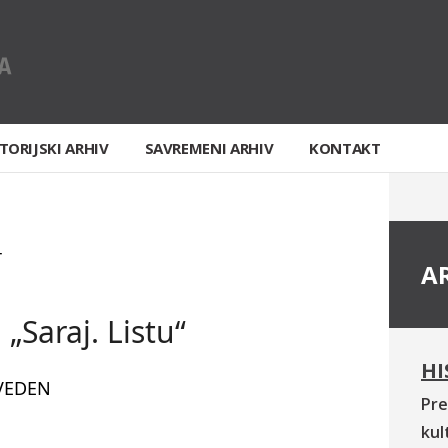
TORIJSKI ARHIV
SAVREMENI ARHIV
KONTAKT
T
A
„Saraj. Listu“
HI
VEDEN
Pre
kul